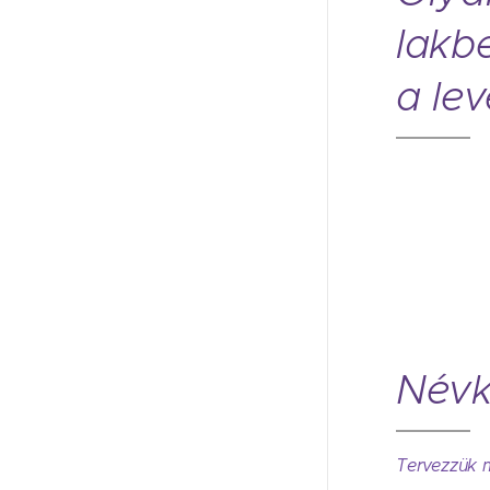
lakb
a le
Névk
Tervezzük m