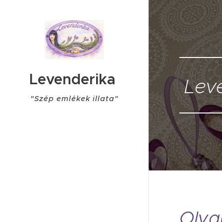
Levenderika
Lev
"Szép emlékek illata"
Olya