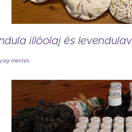
dula illóolaj és levendulav
yag-mentes