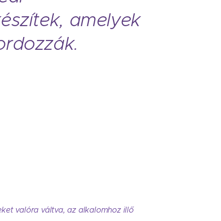
készítek, amelyek
ordozzák.
et valóra váltva, az alkalomhoz illő