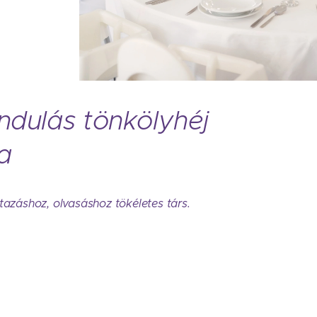
ndulás tönkölyhéj
a
tazáshoz, olvasáshoz tökéletes társ.