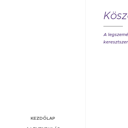
Kösz
A legszemél
keresztsze
KEZDŐLAP