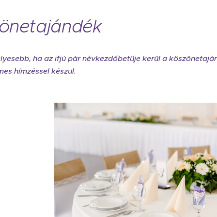
önetajándék
yesebb, ha az ifjú pár névkezdőbetűje kerül a köszönetaján
mes hímzéssel készül.