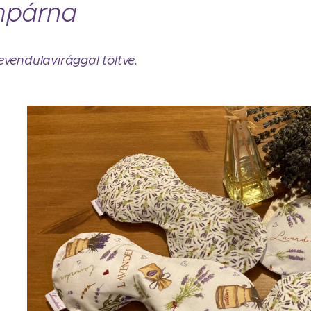
mpárna
levendulavirággal töltve.