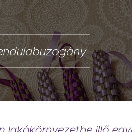
endulabuzogány
n lakókörnyezetbe illő egy