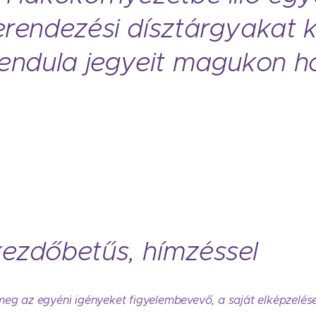
erendezési dísztárgyakat 
vendula jegyeit magukon h
ezdőbetűs, hímzéssel
eg az egyéni igényeket figyelembevevő, a saját elképzelések