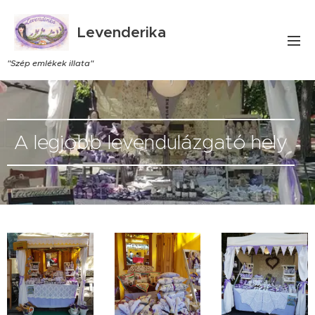
Levenderika
"Szép emlékek illata"
A legjobb levendulázgató hely