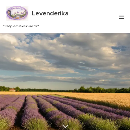
Levenderika
"Szép emlékek illata"